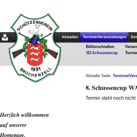
Aktuelles
Termine/Veranstaltungen
Der
Böllerschießen
Verans
3D-Schussencup
Turnie
Aktuelle Seite:
Termine/Ver
8. Schussencup W
Termin steht noch nicht 
Herzlich willkommen
auf unserer
Home
page.