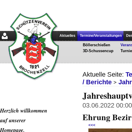
Aktuelles
Termine/Veranstaltungen
Der
Böllerschießen
Verans
3D-Schussencup
Turnie
Aktuelle Seite:
T
/ Berichte
Jah
>
Jahreshaupt
03.06.2022 00:00 
Herzlich willkommen
Ehrung Bezi
auf unserer
<<<
Home
page.