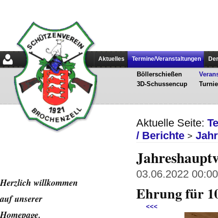
Aktuelles
Termine/Veranstaltungen
Der
Böllerschießen
Verans
3D-Schussencup
Turnie
Aktuelle Seite:
T
/ Berichte
Jah
>
Jahreshaupt
03.06.2022 00:00 
Herzlich willkommen
Ehrung für 1
auf unserer
<<<
Home
page.