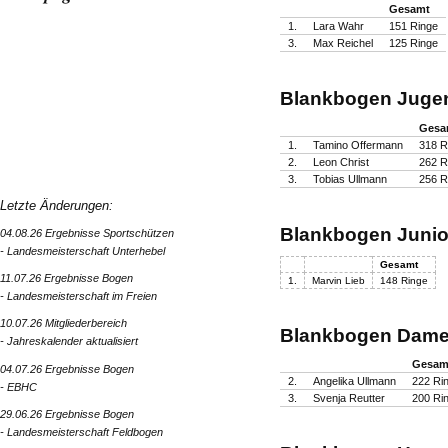
Gesamt
1.
Lara Wahr
151 Ringe
3.
Max Reichel
125 Ringe
Blankbogen Juge
Gesa
1.
Tamino Offermann
318 R
2.
Leon Christ
262 R
3.
Tobias Ullmann
256 R
Letzte Änderungen:
Blankbogen Junio
04.08.26 Ergebnisse Sportschützen
- Landesmeisterschaft Unterhebel
Gesamt
11.07.26 Ergebnisse Bogen
1.
Marvin Lieb
148 Ringe
- Landesmeisterschaft im Freien
10.07.26 Mitgliederbereich
Blankbogen Dame
- Jahreskalender aktualisiert
Gesam
04.07.26 Ergebnisse Bogen
2.
Angelika Ullmann
222 Ri
- EBHC
3.
Svenja Reutter
200 Ri
29.06.26 Ergebnisse Bogen
- Landesmeisterschaft Feldbogen