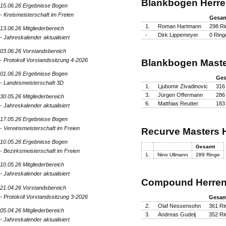
Blankbogen Herre
15.06.26 Ergebnisse Bogen
- Kreismeisterschaft im Freien
Gesa
1.
Roman Hartmann
298 Ri
13.06.26 Mitgliederbereich
-
Dirk Lippemeyer
0 Ring
- Jahreskalender aktualisiert
03.06.26 Vorstandsbereich
- Protokoll Vorstandssitzung 4-2026
Blankbogen Maste
01.06.26 Ergebnisse Bogen
Ge
- Landesmeisterschaft 3D
1.
Ljubomir Zivadinovic
316
3.
Jürgen Offermann
286
30.05.26 Mitgliederbereich
6.
Matthias Reutter
183
- Jahreskalender aktualisiert
17.05.26 Ergebnisse Bogen
- Vereinsmeisterschaft im Freien
Recurve Masters 
10.05.26 Ergebnisse Bogen
Gesamt
- Bezirksmeisterschaft im Freien
1.
Nino Ullmann
289 Ringe
10.05.26 Mitgliederbereich
- Jahreskalender aktualisiert
Compound
Herren
21.04.26 Vorstandsbereich
- Protokoll Vorstandssitzung 3-2026
Gesa
2.
Olaf Nessensohn
361 Ri
05.04.26 Mitgliederbereich
3.
Andreas Gudelj
352 Ri
- Jahreskalender aktualisiert